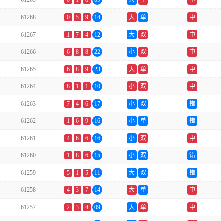
61269
0
1
8
09
大
单
中
61268
0
5
9
14
大
单
中
61267
1
7
4
12
大
双
中
61266
6
8
8
22
小
双
中
61265
6
8
9
23
大
单
中
61264
8
1
1
10
小
双
中
61263
7
4
6
17
小
双
错
61262
1
6
9
16
小
单
错
61261
4
6
6
16
小
双
中
61260
1
8
6
15
小
双
错
61259
5
1
5
11
大
双
错
61258
4
3
7
14
大
单
中
61257
2
3
4
09
大
单
中