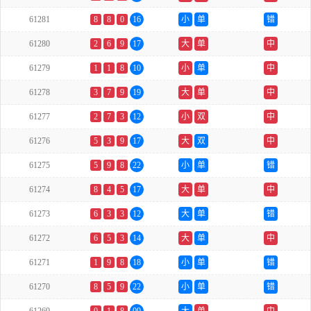
61281
8
8
0
16
小
单
错
61280
2
6
9
17
大
单
中
61279
1
1
8
10
小
单
中
61278
3
7
9
19
大
单
中
61277
2
7
3
12
小
双
中
61276
5
3
9
17
大
双
中
61275
5
9
8
22
小
单
错
61274
8
4
5
17
大
单
中
61273
6
3
3
12
大
单
错
61272
6
5
3
14
大
单
中
61271
1
9
8
18
小
单
错
61270
8
5
9
22
小
单
错