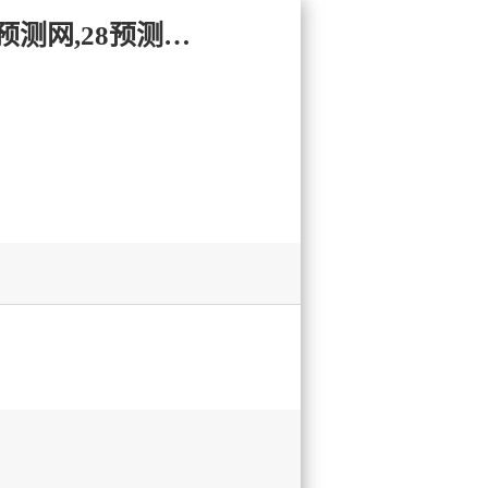
比特币28预测 速测地址-28xd.com-加拿大28-加拿大开奖,预测网,28预测,28分析,28结果,加拿大28开奖预测,加拿大28开奖预知