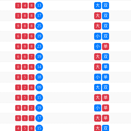
13
大
双
1
4
8
17
大
双
1
8
8
25
大
双
9
8
8
19
小
双
6
7
6
23
小
单
6
9
8
19
大
双
6
6
7
14
大
单
0
8
6
18
小
单
8
5
5
09
大
双
1
2
6
15
大
单
9
5
1
19
小
单
9
8
2
17
大
单
9
1
7
15
大
双
4
5
6