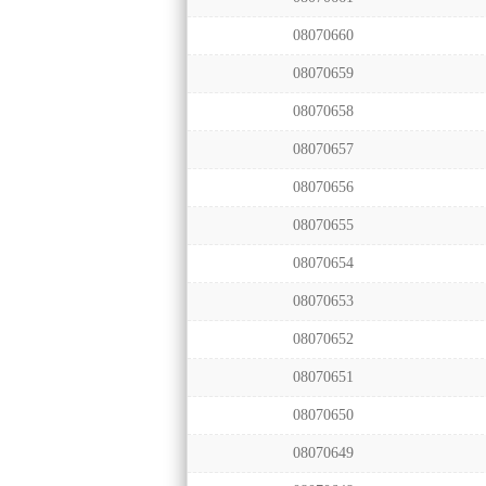
08070660
08070659
08070658
08070657
08070656
08070655
08070654
08070653
08070652
08070651
08070650
08070649