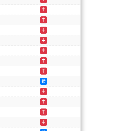
中
中
中
中
中
中
中
错
中
中
中
中