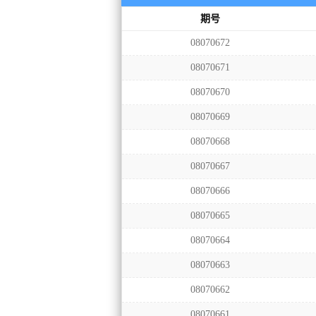
期号
08070672
08070671
08070670
08070669
08070668
08070667
08070666
08070665
08070664
08070663
08070662
08070661