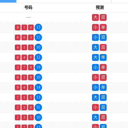
号码
预测
---
大
双
13
小
单
8
1
4
15
小
双
6
6
3
10
大
双
4
1
5
12
大
单
8
4
0
19
小
单
3
7
9
10
小
双
0
1
9
14
小
单
9
4
1
13
大
双
7
1
5
11
小
双
2
3
6
10
大
双
2
3
5
13
小
双
1
7
5