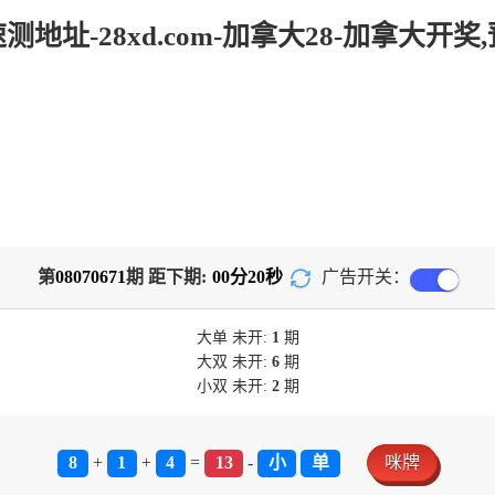
第
08070671
期 距下期:
00
分
19
秒
广告开关：
大单
未开:
1
期
大双
未开:
6
期
小双
未开:
2
期
8
+
1
+
4
=
13
-
小
单
咪牌