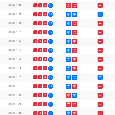
08090140
5
5
6
16
大
双
中
08090139
0
8
6
14
小
单
错
08090138
0
8
6
14
小
双
中
08090137
6
9
7
22
小
双
中
08090136
2
9
4
15
小
单
中
08090135
6
1
7
14
小
双
中
08090134
1
4
4
09
大
单
中
08090133
7
5
1
13
大
单
中
08090132
6
7
4
17
小
双
错
08090131
5
5
1
11
大
单
中
08090130
0
8
2
10
小
单
中
08090129
9
8
1
18
大
双
中
08090128
7
4
8
19
小
单
中