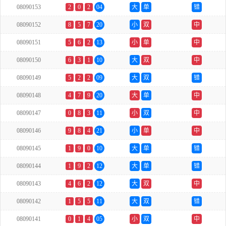
08090153
2
0
2
04
大
单
错
08090152
8
5
7
20
小
双
中
08090151
5
6
2
13
小
单
中
08090150
6
3
1
10
大
双
中
08090149
5
2
2
09
大
双
错
08090148
4
7
9
20
大
单
中
08090147
0
8
3
11
小
双
中
08090146
9
8
4
21
小
单
中
08090145
1
9
0
10
大
单
错
08090144
1
9
2
12
大
单
错
08090143
4
6
2
12
大
双
中
08090142
1
5
5
11
大
双
错
08090141
0
1
4
05
小
双
中