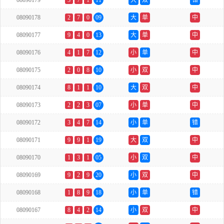
08090179
3
7
1
11
大
双
错
08090178
2
7
0
09
大
单
中
08090177
9
4
0
13
大
单
中
08090176
4
1
7
12
小
单
中
08090175
2
0
8
10
小
双
中
08090174
8
1
1
10
大
双
中
08090173
2
2
3
07
小
单
中
08090172
3
4
7
14
小
单
错
08090171
9
9
1
19
大
双
中
08090170
1
3
1
05
小
双
中
08090169
9
2
9
20
小
双
中
08090168
1
8
9
18
小
单
错
08090167
8
4
2
14
小
双
中