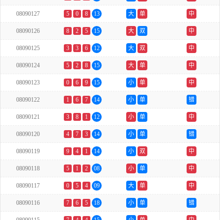
08090127
5
0
8
13
大
单
中
08090126
8
2
5
15
大
双
中
08090125
3
3
6
12
大
双
中
08090124
5
2
8
15
大
单
中
08090123
0
6
9
15
小
单
中
08090122
1
6
7
14
小
单
错
08090121
3
8
1
12
小
单
中
08090120
4
7
3
14
小
单
错
08090119
9
4
1
14
小
双
中
08090118
5
1
2
08
小
单
中
08090117
0
5
4
09
大
单
中
08090116
7
6
5
18
小
单
错