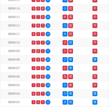
08090115
7
4
4
15
小
单
中
08090114
9
3
8
20
小
双
中
08090113
7
7
6
20
大
双
中
08090112
7
6
7
20
小
双
中
08090111
0
5
5
10
大
双
中
08090110
0
2
5
07
小
双
中
08090109
1
8
2
11
小
单
中
08090108
7
4
9
20
小
单
错
08090107
3
5
0
08
小
单
中
08090106
7
6
8
21
大
单
中
08090105
7
5
7
19
小
单
中
08090104
6
3
7
16
小
单
错
08090103
3
3
5
11
大
双
错