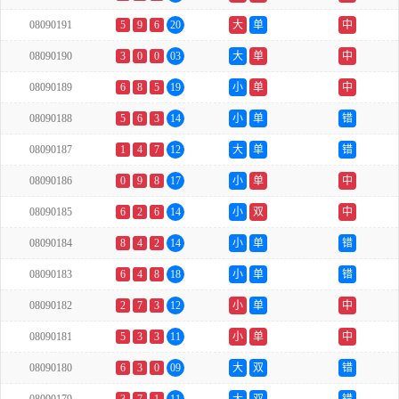
08090191
5
9
6
20
大
单
中
08090190
3
0
0
03
大
单
中
08090189
6
8
5
19
小
单
中
08090188
5
6
3
14
小
单
错
08090187
1
4
7
12
大
单
错
08090186
0
9
8
17
小
单
中
08090185
6
2
6
14
小
双
中
08090184
8
4
2
14
小
单
错
08090183
6
4
8
18
小
单
错
08090182
2
7
3
12
小
单
中
08090181
5
3
3
11
小
单
中
08090180
6
3
0
09
大
双
错