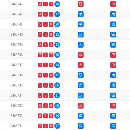
3466743
4
8
2
14
双
中
3466742
4
7
1
12
单
错
3466741
5
6
9
20
单
错
3466740
7
0
8
15
双
错
3466739
2
8
3
13
大
错
3466738
7
4
7
18
双
中
3466737
7
2
5
14
大
中
3466736
9
6
0
15
双
错
3466735
1
0
5
06
大
错
3466734
1
3
7
11
双
错
3466733
0
6
0
06
双
中
3466732
6
1
9
16
单
错
3466731
2
7
8
17
双
错