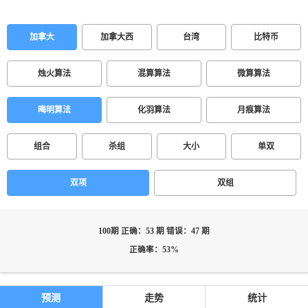
加拿大
加拿大西
台湾
比特币
烛火算法
混算算法
微算算法
晦明算法
化羽算法
月痕算法
组合
杀组
大小
单双
双项
双组
100期 正确：53 期 错误：47 期
正确率：53%
预测
走势
统计