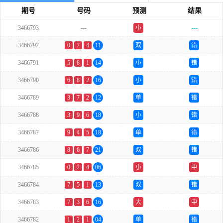
期号
号码
预测
结果
3466793
---
小
---
3466792
0
7
4
11
双
错
3466791
5
8
1
14
小
错
3466790
6
8
2
16
小
错
3466789
3
7
2
12
单
错
3466788
3
9
6
18
小
错
3466787
9
4
5
18
单
错
3466786
8
6
7
21
双
错
3466785
0
2
4
06
小
中
3466784
7
5
1
13
双
错
3466783
7
3
6
16
大
中
3466782
1
2
1
04
单
错