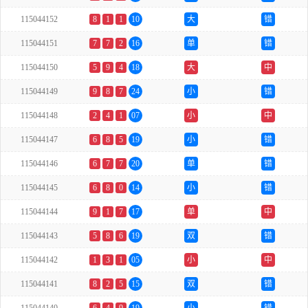
115044152
8
1
1
10
大
错
115044151
7
7
2
16
单
错
115044150
5
9
4
18
大
中
115044149
9
8
7
24
小
错
115044148
2
4
1
07
小
中
115044147
6
8
5
19
小
错
115044146
6
7
7
20
单
错
115044145
6
8
0
14
小
错
115044144
9
1
7
17
单
中
115044143
5
8
6
19
双
错
115044142
1
3
1
05
小
中
115044141
8
2
5
15
双
错