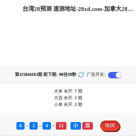
台湾28预测 速测地址-28xd.com-加拿大28-加拿大开奖,预测网,28预测,28分析,28结果,加拿大28开奖预测,加拿大28开奖预知
第
115044163
期 距下期:
00
分
28
秒
广告开关：
大单
未开:
7
期
大双
未开:
1
期
小单
未开:
2
期
6
2
4
12
小
双
咪牌
+
+
=
-