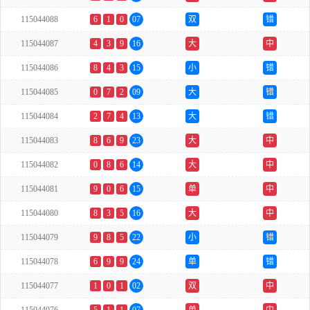
115044088
6
1
0
07
双
错
115044087
4
3
9
16
大
中
115044086
8
4
3
15
小
错
115044085
0
7
2
09
大
错
115044084
2
7
4
13
大
错
115044083
8
6
9
23
大
中
115044082
0
8
6
14
大
中
115044081
9
0
6
15
单
中
115044080
8
3
5
16
大
中
115044079
9
8
5
22
小
错
115044078
6
9
9
24
单
错
115044077
1
0
1
02
双
中