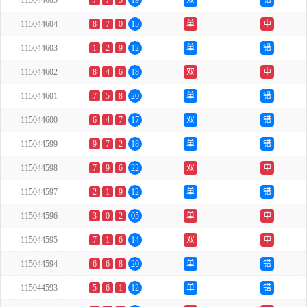
115044605
7
7
5
19
双
错
115044604
8
7
0
15
单
中
115044603
1
2
9
12
单
错
115044602
8
4
6
18
双
中
115044601
7
5
8
20
单
错
115044600
6
4
7
17
双
错
115044599
9
7
2
18
单
错
115044598
7
9
6
22
双
中
115044597
2
1
9
12
单
错
115044596
3
0
2
05
单
中
115044595
7
1
6
14
双
中
115044594
6
6
8
20
单
错
115044593
5
6
1
12
单
错