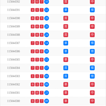
115044592
3
0
7
10
双
中
115044591
4
1
7
12
单
错
115044590
8
3
9
20
双
中
115044589
8
6
6
20
双
中
115044588
7
8
9
24
双
中
115044587
7
6
1
14
单
错
115044586
2
8
0
10
单
错
115044585
6
5
0
11
单
中
115044584
7
5
5
17
双
错
115044583
1
1
7
09
双
错
115044582
6
3
0
09
单
中
115044581
8
8
7
23
单
中
115044580
0
2
7
09
单
中