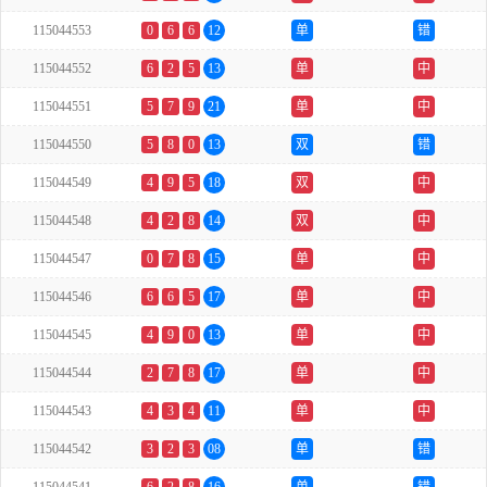
115044553
0
6
6
12
单
错
115044552
6
2
5
13
单
中
115044551
5
7
9
21
单
中
115044550
5
8
0
13
双
错
115044549
4
9
5
18
双
中
115044548
4
2
8
14
双
中
115044547
0
7
8
15
单
中
115044546
6
6
5
17
单
中
115044545
4
9
0
13
单
中
115044544
2
7
8
17
单
中
115044543
4
3
4
11
单
中
115044542
3
2
3
08
单
错