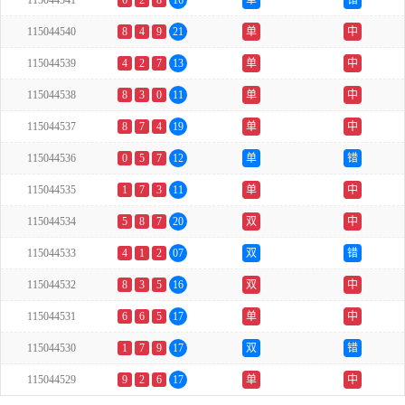
115044541
6
2
8
16
单
错
115044540
8
4
9
21
单
中
115044539
4
2
7
13
单
中
115044538
8
3
0
11
单
中
115044537
8
7
4
19
单
中
115044536
0
5
7
12
单
错
115044535
1
7
3
11
单
中
115044534
5
8
7
20
双
中
115044533
4
1
2
07
双
错
115044532
8
3
5
16
双
中
115044531
6
6
5
17
单
中
115044530
1
7
9
17
双
错
115044529
9
2
6
17
单
中