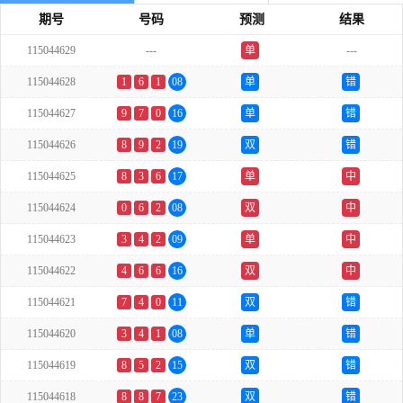
期号
号码
预测
结果
115044629
---
单
---
115044628
1
6
1
08
单
错
115044627
9
7
0
16
单
错
115044626
8
9
2
19
双
错
115044625
8
3
6
17
单
中
115044624
0
6
2
08
双
中
115044623
3
4
2
09
单
中
115044622
4
6
6
16
双
中
115044621
7
4
0
11
双
错
115044620
3
4
1
08
单
错
115044619
8
5
2
15
双
错
115044618
8
8
7
23
双
错