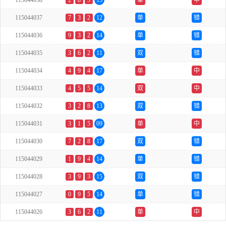
115044038
2
8
5
15
单
中
115044037
7
3
2
12
单
错
115044036
9
3
2
14
单
错
115044035
3
6
2
11
双
错
115044034
4
9
4
17
单
中
115044033
4
5
5
14
双
中
115044032
3
2
8
13
双
错
115044031
3
1
5
09
单
中
115044030
7
2
8
17
双
错
115044029
1
9
4
14
单
错
115044028
3
9
3
15
双
错
115044027
0
9
5
14
单
错
115044026
3
6
2
11
单
中