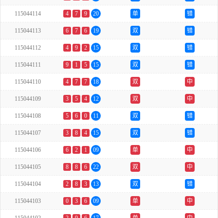
115044114
4
7
9
20
单
错
115044113
6
7
6
19
双
错
115044112
4
9
2
15
双
错
115044111
9
1
5
15
双
错
115044110
4
7
7
18
双
中
115044109
3
5
4
12
双
中
115044108
5
6
0
11
双
错
115044107
3
8
4
15
双
错
115044106
6
2
1
09
单
中
115044105
8
8
6
22
双
中
115044104
2
8
3
13
双
错
115044103
0
3
6
09
单
中