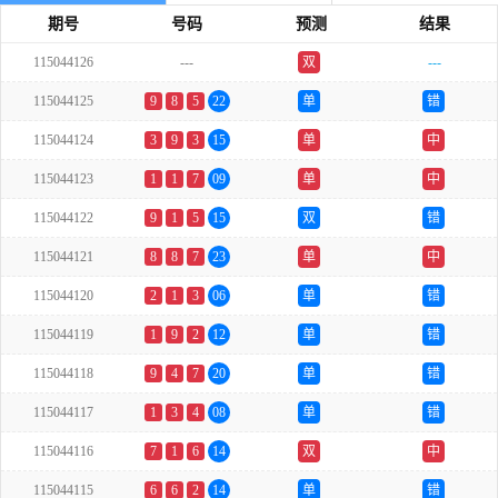
期号
号码
预测
结果
115044126
---
双
---
115044125
9
8
5
22
单
错
115044124
3
9
3
15
单
中
115044123
1
1
7
09
单
中
115044122
9
1
5
15
双
错
115044121
8
8
7
23
单
中
115044120
2
1
3
06
单
错
115044119
1
9
2
12
单
错
115044118
9
4
7
20
单
错
115044117
1
3
4
08
单
错
115044116
7
1
6
14
双
中
115044115
6
6
2
14
单
错