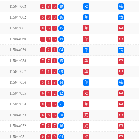
115044063
2
8
9
19
双
错
115044062
5
3
8
16
单
错
115044061
8
5
2
15
单
中
115044060
7
9
3
19
单
中
115044059
1
2
1
04
单
错
115044058
7
7
1
15
单
中
115044057
1
1
7
09
单
中
115044056
5
1
8
14
单
错
115044055
6
4
2
12
双
中
115044054
8
7
6
21
单
中
115044053
6
6
8
20
双
中
115044052
7
2
7
16
双
中
115044051
0
4
0
04
双
中