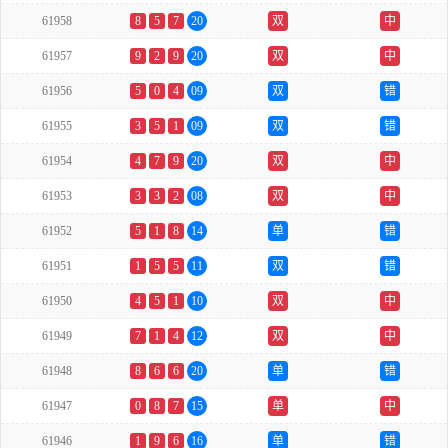
61958
8
5
7
20
双
中
61957
9
2
9
20
双
中
61956
5
0
4
09
双
错
61955
3
5
1
09
双
错
61954
4
7
9
20
双
中
61953
3
3
2
08
双
中
61952
5
1
8
14
单
错
61951
1
5
5
11
双
错
61950
4
5
1
10
双
中
61949
7
1
4
12
双
中
61948
8
6
6
20
单
错
61947
0
8
7
15
单
中
61946
1
9
6
16
单
错