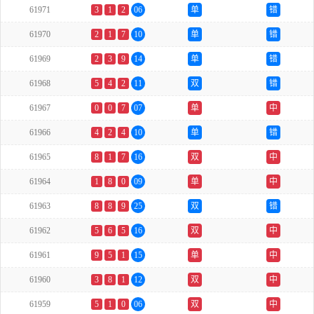
61971
3
1
2
06
单
错
61970
2
1
7
10
单
错
61969
2
3
9
14
单
错
61968
5
4
2
11
双
错
61967
0
0
7
07
单
中
61966
4
2
4
10
单
错
61965
8
1
7
16
双
中
61964
1
8
0
09
单
中
61963
8
8
9
25
双
错
61962
5
6
5
16
双
中
61961
9
5
1
15
单
中
61960
3
8
1
12
双
中
61959
5
1
0
06
双
中