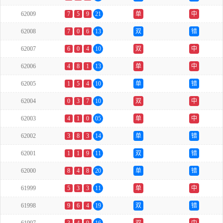
62009
7
5
9
21
单
中
62008
7
0
6
13
双
错
62007
6
0
4
10
双
中
62006
4
8
1
13
单
中
62005
1
5
4
10
单
错
62004
0
3
7
10
双
中
62003
4
1
0
05
单
中
62002
3
8
3
14
单
错
62001
1
1
9
11
双
错
62000
8
4
8
20
单
错
61999
5
3
3
11
单
中
61998
9
6
4
19
双
错