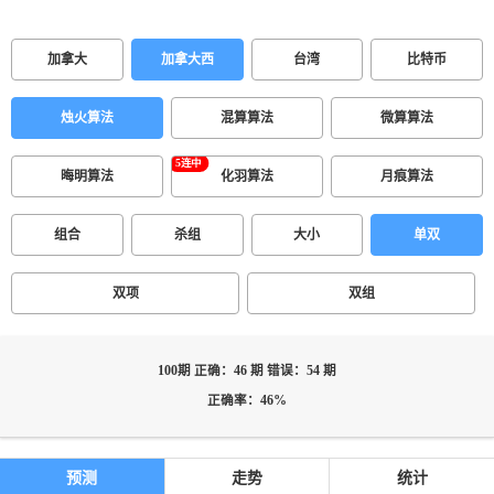
加拿大
加拿大西
台湾
比特币
烛火算法
混算算法
微算算法
晦明算法
化羽算法
月痕算法
组合
杀组
大小
单双
双项
双组
100期 正确：46 期 错误：54 期
正确率：46%
预测
走势
统计