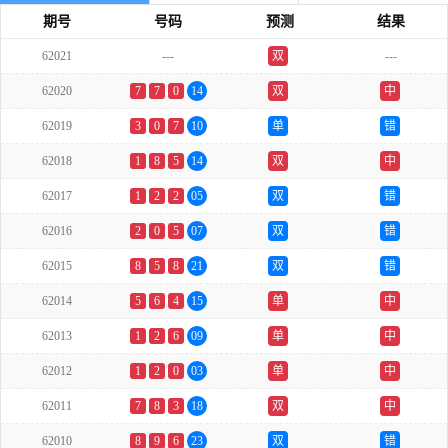
期号
号码
预测
结果
62021
---
双
---
62020
7
7
0
14
双
中
62019
3
0
7
10
单
错
62018
1
8
5
14
双
中
62017
1
2
2
05
双
错
62016
2
0
5
07
双
错
62015
8
5
8
21
双
错
62014
5
6
4
15
单
中
62013
1
2
6
09
单
中
62012
1
2
0
03
单
中
62011
7
8
3
18
双
中
62010
8
9
6
23
双
错