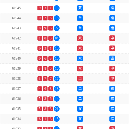
61945
9
3
1
13
双
错
61944
9
2
5
16
单
错
61943
8
9
5
22
单
错
61942
1
0
3
04
双
中
61941
6
3
1
10
双
中
61940
6
6
3
15
双
错
61939
3
8
5
16
双
中
61938
3
7
7
17
单
中
61937
4
6
8
18
单
错
61936
5
3
6
14
单
错
61935
5
8
8
21
双
错
61934
6
1
8
15
双
错