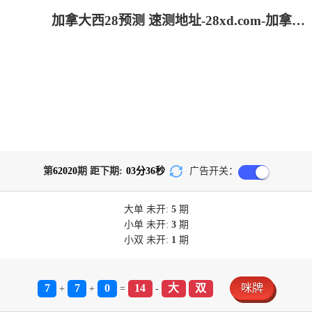
加拿大西28预测 速测地址-28xd.com-加拿大28-加拿大开奖,预测网,28预测,28分析,28结果,加拿大28开奖预测,加拿大28开奖预知
第
62020
期 距下期:
03
分
36
秒
广告开关：
大单
未开:
5
期
小单
未开:
3
期
小双
未开:
1
期
7
7
0
14
大
双
咪牌
+
+
=
-