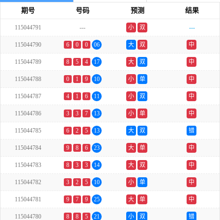
期号
号码
预测
结果
115044791
---
小
双
---
115044790
6
0
0
06
大
双
中
115044789
8
5
4
17
大
双
中
115044788
0
1
9
10
小
单
中
115044787
4
1
6
11
小
双
中
115044786
3
3
7
13
小
单
中
115044785
6
2
5
13
大
双
错
115044784
9
8
6
23
大
单
中
115044783
8
3
3
14
大
双
中
115044782
3
2
5
10
小
单
中
115044781
9
7
9
25
大
单
中
115044780
8
8
5
21
小
双
错