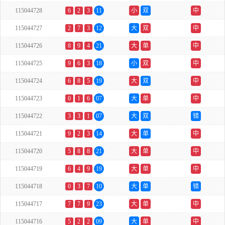
115044728
6
2
3
11
小
双
中
115044727
2
7
3
12
大
双
中
115044726
8
9
4
21
大
单
中
115044725
9
6
3
18
小
双
中
115044724
6
8
5
19
大
双
中
115044723
0
1
6
07
大
单
中
115044722
3
3
1
07
大
双
错
115044721
9
2
3
14
大
单
中
115044720
5
8
8
21
大
单
中
115044719
6
4
9
19
大
单
中
115044718
0
3
7
10
大
单
错
115044717
7
7
9
23
大
单
中
115044716
5
2
2
09
大
单
中