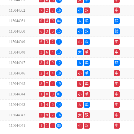
115044053
6
6
8
20
大
单
中
115044052
7
2
7
16
小
双
中
115044051
0
4
0
04
大
单
错
115044050
6
3
6
15
小
双
错
115044049
6
3
2
11
小
双
中
115044048
3
6
4
13
大
单
中
115044047
8
4
0
12
大
单
错
115044046
2
4
4
10
小
单
中
115044045
8
7
4
19
大
单
中
115044044
1
0
0
01
小
单
中
115044043
4
4
6
14
大
单
中
115044042
5
9
2
16
大
双
中
115044041
1
1
4
06
小
双
中