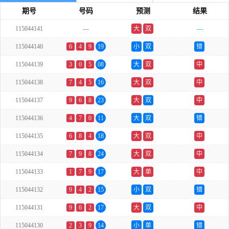
期号
号码
预测
结果
115044141
---
大
双
---
115044140
6
4
9
19
小
双
错
115044139
3
0
5
08
大
双
中
115044138
7
4
5
16
大
双
中
115044137
9
6
8
23
大
双
中
115044136
4
7
0
11
大
双
错
115044135
6
8
4
18
大
双
中
115044134
7
9
8
24
大
双
中
115044133
1
7
9
17
大
单
中
115044132
9
4
2
15
小
双
错
115044131
9
6
2
17
大
双
中
115044130
2
3
9
14
小
单
错