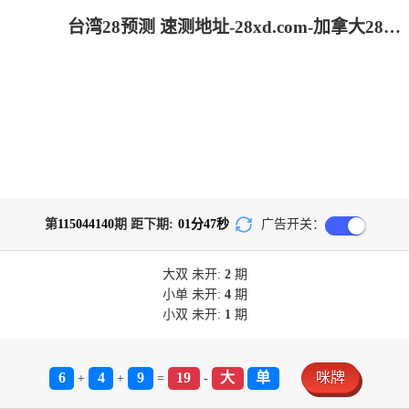
台湾28预测 速测地址-28xd.com-加拿大28-加拿大开奖,预测网,28预测,28分析,28结果,加拿大28开奖预测,加拿大28开奖预知
第
115044140
期 距下期:
01
分
47
秒
广告开关：
大双
未开:
2
期
小单
未开:
4
期
小双
未开:
1
期
6
4
9
19
大
单
咪牌
+
+
=
-