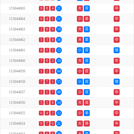
115044065
9
8
4
21
大
双
中
115044064
6
4
1
11
小
单
中
115044063
2
8
9
19
大
双
中
115044062
5
3
8
16
大
单
中
115044061
8
5
2
15
小
双
错
115044060
7
9
3
19
大
双
中
115044059
1
2
1
04
小
双
中
115044058
7
7
1
15
小
双
错
115044057
1
1
7
09
小
双
中
115044056
5
1
8
14
大
双
中
115044055
6
4
2
12
小
单
中
115044054
8
7
6
21
大
单
中