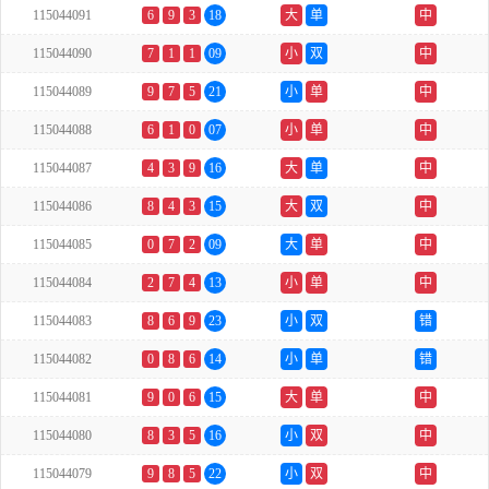
115044091
6
9
3
18
大
单
中
115044090
7
1
1
09
小
双
中
115044089
9
7
5
21
小
单
中
115044088
6
1
0
07
小
单
中
115044087
4
3
9
16
大
单
中
115044086
8
4
3
15
大
双
中
115044085
0
7
2
09
大
单
中
115044084
2
7
4
13
小
单
中
115044083
8
6
9
23
小
双
错
115044082
0
8
6
14
小
单
错
115044081
9
0
6
15
大
单
中
115044080
8
3
5
16
小
双
中
115044079
9
8
5
22
小
双
中